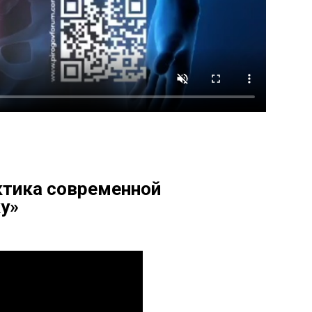
ктика современной
ку»