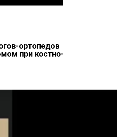
огов-ортопедов
мом при костно-