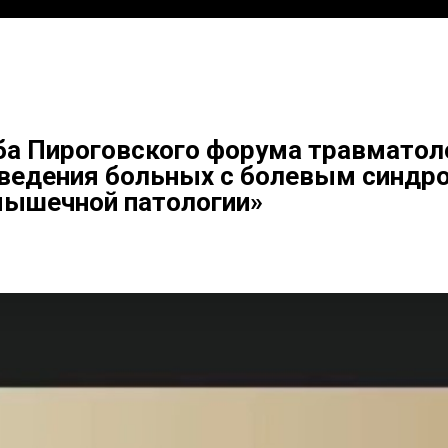
ба Пироговского форума травматол
едения больных с болевым синдро
ышечной патологии»